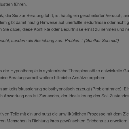
ustern führen.
ik, die Sie zur Beratung führt, ist häufig ein gescheiterter Versuch, 
m gibt damit häufig Hinweise auf unerfüllte Bedürfnisse oder nicht g
ich Sie dabei, diese Konflikte oder Bedürfnisse ernst zu nehmen und n
g macht, sondern die Beziehung zum Problem.”
(Gunther Schmidt)
s der Hypnotherapie in systemische Therapie
ansätze entwickelte Gu
eine Beratungsarbeit weitere hilfreiche Ansätze ergeben:
mkeitsfokussierung selbsthypnotisch erzeugt (Problemtrance): Ein 
ch Abwertung des Ist-
Zustandes, der Idealisierung des Soll-
Zustandes
tiven Teile mit ein und nutzt die unwillkürlichen Prozesse mit dem 
von Menschen in Richtung ihres gewünschten Erlebens zu erweitern.