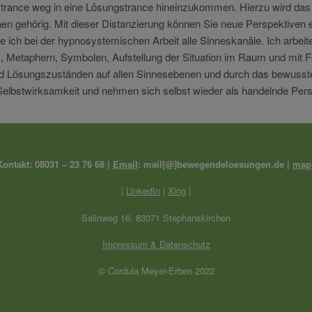
lemtrance weg in eine Lösungstrance hineinzukommen. Hierzu wird da
hnen gehörig. Mit dieser Distanzierung können Sie neue Perspektiven
e ich bei der hypnosystemischen Arbeit alle Sinneskanäle. Ich arbeit
ms, Metaphern, Symbolen, Aufstellung der Situation im Raum und mit
 Lösungszuständen auf allen Sinnesebenen und durch das bewusste 
Selbstwirksamkeit und nehmen sich selbst wieder als handelnde Per
Kontakt: 08031 – 23 76 68 |
Email
: mail[@]bewegendeloesungen.de |
map
|
LinkedIn
|
Xing
|
Salinweg 16, 83071 Stephanskirchen
Impressum & Datenschutz
© Cordula Meyer-Erben 2022