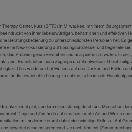
y Therapy Center, kurz (BFTC) in Milwaukee, mit ihrem lösungsorienti
beeindruckt von ihrer liebenswürdigen, beharrlichen und effektiven H
freiche Beratungsbeziehung zu unterschiedlichsten Personen her. Es g
tete eine Neu-
Fokussierung auf Lösungsprozesse und begleitete sie in
ich, das Problem genau verstehen und analysieren zu wollen. In der
l aktiviert. Es entstehen neue Zugänge und Sichtweisen. Gleichzeitig
ichtigkeit. Dies wiederum hat Einfluss auf das Denken und Fühlen un
rce für die erwünschte Lösung zu nutzen, sehe ich als Hauptaufgabe
rklichkeit
nicht gibt, sondern diese ständig durch uns Menschen durc
beschreibt Dinge und Zustände auf eine bestimmte Art und Weise und 
ikation mit anderen kommt dabei eine wichtige Rolle zu. Auf Grun
ahr und bewertet diese entsprechend. Je nach Kontext (Zusammenhang