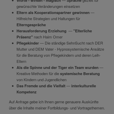
Worte -
wirken -
magisch
—
Sprache
gezielt für
gewünschte Veränderungen einsetzen
Eltern als Kooperationspartner gewinnen
—
Hilfreiche Strategien und Haltungen für
Elterngespräche
Herausforderung Erziehung
—
"Elterliche
Präsenz"
nach Haim Omer
Pflegekinder
— D
ie ständige SehnSucht nach DER
Mutter und DEM Vater -
Hypnosystemische Ansätze
für die Beratung von Pflegekindern und deren Leih-
Eltern
Als die Spinne und der Tiger ein Team wurden
—
Kreative Methoden für die
systemische Beratung
von Kindern und Jugendlichen
Das Fremde und die Vielfalt
—
interkulturelle
Kompetenz
Auf Anfrage gebe ich Ihnen gerne genauere Auskünfte
über die Inhalte meiner Fortbildungs-
und Vortragsthemen.