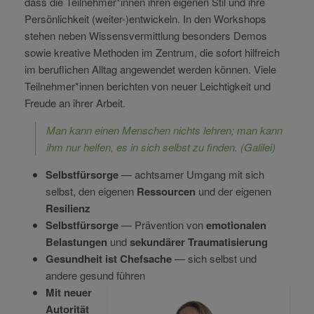
dass die Teilnehmer*innen ihren eigenen Stil und ihre
Persönlichkeit (weiter-)entwickeln. In den Workshops
stehen neben Wissensvermittlung besonders Demos
sowie kreative Methoden im Zentrum, die sofort hilfreich
im beruflichen Alltag angewendet werden können. Viele
Teilnehmer*innen berichten von neuer Leichtigkeit und
Freude an ihrer Arbeit.
Man kann einen Menschen nichts lehren; man kann
ihm nur helfen, es in sich selbst zu finden. (Galilei)
Selbstfürsorge
—
achtsamer Umgang mit sich
selbst, den eigenen
Ressourcen
und der eigenen
Resilienz
Selbstfürsorge
—
Prävention von
emotionalen
Belastungen
und
sekundärer Traumatisierung
Gesundheit ist Chefsache
—
sich selbst und
andere gesund führen
Mit neuer
Autorität