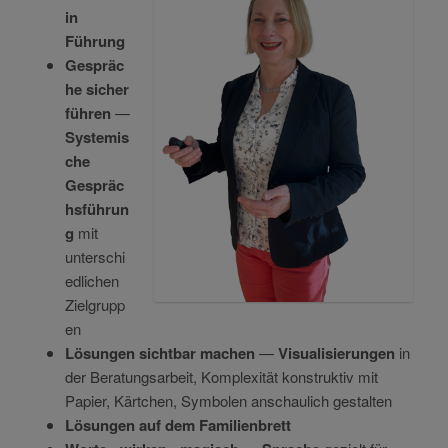
in
Führung
Gespräc
he sicher
führen
—
Systemis
che
Gespräc
hsführun
g
mit
unterschi
edlichen
Zielgrupp
en
Lösungen sichtbar machen
—
Visualisierungen
in
der Beratungsarbeit, Komplexität konstruktiv mit
Papier, Kärtchen, Symbolen anschaulich gestalten
Lösungen auf dem Familienbrett