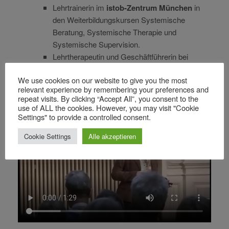
Lehrtrainerin im
istob-
Zentrum München
in
den Weiterbildungskursen Systemische
Beratung, Systemische Therapie und
Systemische Supervision.
Lehrtherapeutin und Geschäftführerin bei
AsysTh-Ausbildungsinstitut für Systemische
We use cookies on our website to give you the most
Psychotherapie
relevant experience by remembering your preferences and
repeat visits. By clicking “Accept All”, you consent to the
use of ALL the cookies. However, you may visit "Cookie
Settings" to provide a controlled consent.
Cookie Settings
Alle akzeptieren