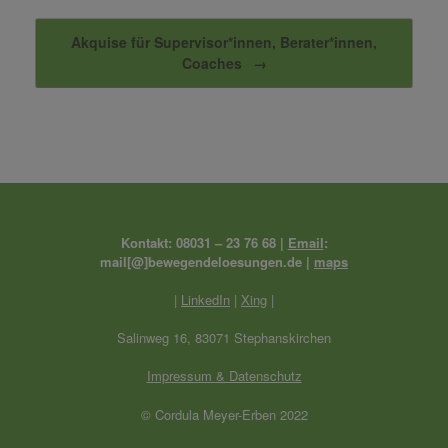
Akquise für Supervisor*innen, Berater*innen,
Coaches
→
Kontakt: 08031 – 23 76 68 |
Email
:
mail[@]bewegendeloesungen.de |
maps
|
LinkedIn
|
Xing
|
Salinweg 16, 83071 Stephanskirchen
Impressum & Datenschutz
© Cordula Meyer-Erben 2022